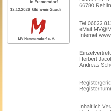
in Fremersdorf
66780 Rehlin
12.12.2026 GlühweinGaudi
Tel 06833 81
eMail MV@Mu
Internet www
MV Hemmersdorf e. V.
Einzelvertret
Herbert Jaco
Andreas Schei
Registergeric
Registernum
Inhaltlich Ve