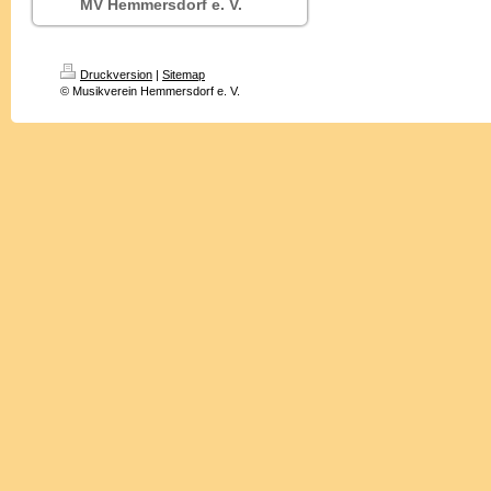
MV Hemmersdorf e. V.
Druckversion
|
Sitemap
© Musikverein Hemmersdorf e. V.